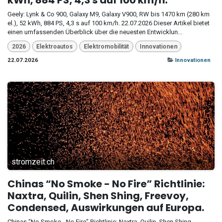
kWh, 884 PS, 4,3 s auf 100 km/h.
Geely: Lynk & Co 900, Galaxy M9, Galaxy V900, RW bis 1470 km (280 km
el.), 52 kWh, 884 PS, 4,3 s auf 100 km/h. 22.07.2026 Dieser Artikel bietet
einen umfassenden Überblick über die neuesten Entwicklun...
2026
Elektroautos
Elektromobilität
Innovationen
22.07.2026
Innovationen
stromzeit.ch
Chinas “No Smoke - No Fire” Richtlinie:
Naxtra, Quilin, Shen Shing, Freevoy,
Condensed, Auswirkungen auf Europa.
Chinas “No Smoke - No Fire” Richtlinie: Naxtra, Quilin, Shen Shing,