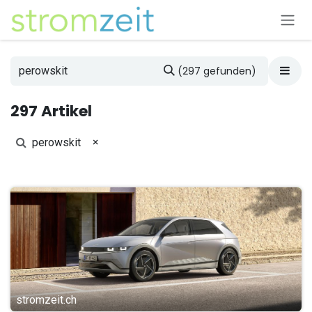
Zum Inhalt springen
(297 gefunden)
297 Artikel
×
perowskit
stromzeit.ch