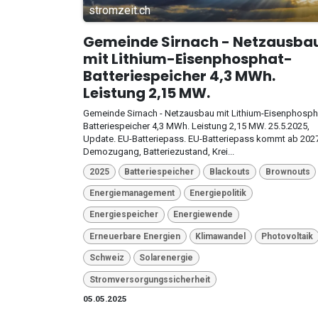
stromzeit.ch
Gemeinde Sirnach - Netzausba
mit Lithium-Eisenphosphat-
Batteriespeicher 4,3 MWh.
Leistung 2,15 MW.
Gemeinde Sirnach - Netzausbau mit Lithium-Eisenphosph
Batteriespeicher 4,3 MWh. Leistung 2,15 MW. 25.5.2025,
Update. EU-Batteriepass. EU-Batteriepass kommt ab 2027
Demozugang, Batteriezustand, Krei...
2025
Batteriespeicher
Blackouts
Brownouts
Energiemanagement
Energiepolitik
Energiespeicher
Energiewende
Erneuerbare Energien
Klimawandel
Photovoltaik
Schweiz
Solarenergie
Stromversorgungssicherheit
05.05.2025