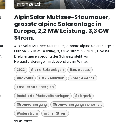
stromzeit.ch
u
AlpinSolar Muttsee-Staumauer,
grösste alpine Solaranlage in
Europa, 2,2 MW Leistung, 3,3 GW
Strom.
at-
AlpinSolar Muttsee-Staumauer, grösste alpine Solaranlage in
Europa, 2,2 MW Leistung, 3,3 GW Strom. 3.6.2025, Update
:
Die Energieversorgung der Schweiz steht vor
Herausforderungen, insbesondere im Winte...
2022
Alpine Solaranlagen
Bau, Ausbau
Blackouts
CO2 Reduktion
Energiewende
Erneuerbare Energien
Installierte Photovoltaikanlagen
Solarpark
Stromversorgung
Stromversorgungssicherheit
Winterstrom
grüner Strom
11.01.2022