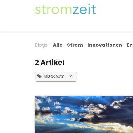
Zum Inhalt springen
Unser Strom
Themen
Artikel
Kompe
Blogs:
Alle
Strom
Innovationen
En
2 Artikel
×
Blackouts