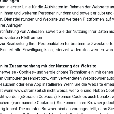
rundlagen
 in erster Linie für die Aktivitäten im Rahmen der Webseite un
 Ihnen und weiteren Personen nur dann und soweit erlaubt und 
, Dienstleistungen und Website und weiteren Plattformen, auf 
erer Anfragen
chführung von Anlässen, soweit Sie der Nutzung Ihrer Daten ni
nd weiteren Plattformen
zur Bearbeitung Ihrer Personaldaten für bestimmte Zwecke ertei
ine erteilte Einwilligung kann jederzeit widerrufen werden, was
en im Zusammenhang mit der Nutzung der Website
erweise «Cookies» und vergleichbare Techniken ein, mit denen Ih
n Ihren Computer gesendet bzw. vom verwendeten Webbrowser au
esuchen oder eine App installieren. Wenn Sie die Website erneu
t wenn www.stromzeit.ch nicht weiss, wer Sie sind. Neben Cooki
ht werden («Session Cookies»), können Cookies auch benutzt w
ichern («permanente Cookies»). Sie können Ihren Browser jedoch
eitig löscht. Die meisten Browser sind so voreingestellt, dass 