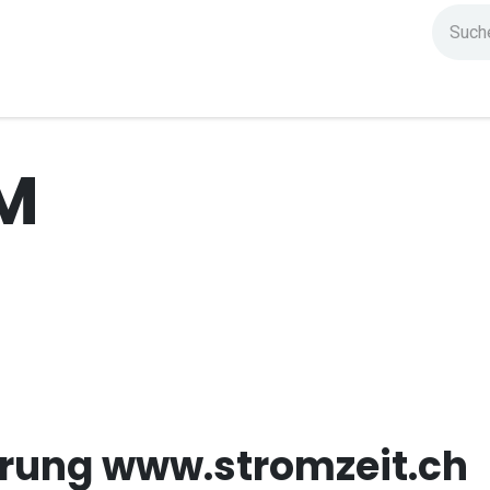
ndium
Highlights
IG Stromzeit
Kontakt
M
rung www.stromzeit.ch