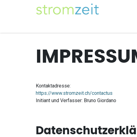
Zum Inhalt springen
Unser Strom
Themen
Artikel
Kompe
IMPRESSU
Kontaktadresse:
https://www.stromzeit.ch/contactus
Initiant und Verfasser: Bruno Giordano
Datenschutzerklä