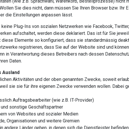
itäten (wie z.B. Sprachwahl, Warenkorb, Bestellprozesse) nicht 
Wollen Sie dies nicht, dann müssen Sie Ihren Browser bzw. Ihr
ber die Einstellungen anpassen lässt.
 keine Plug-Ins von sozialen Netzwerken wie Facebook, Twitter, 
ken aufschaltet, werden diese deklariert. Das ist für Sie jeweil
iese Elemente so konfiguriert, dass sie standardmässig deaktivi
etzwerke registrieren, dass Sie auf der Website sind und können
dann in Verantwortung dieses Betreibers nach dessen Datenschu
hren Daten.
s Ausland
chen Aktivitäten und der oben genannten Zwecke, soweit erlaubt 
, weil sie sie für ihre eigenen Zwecke verwenden wollen. Dabe
sslich Auftragsbearbeiter (wie z.B. IT-Provider)
r und sonstige Geschäftspartner
chern von Websites und sozialer Medien
de, Organisationen und weitere Gremien
n andere Länder gehen, in denen sich die Dienstleister befinden