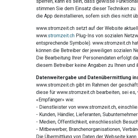
sperren, kann es sein, dass gewisse Funktional
stimmen Sie dem Einsatz dieser Techniken zu. 
die App deinstallieren, sofern sich dies nicht ü
www.stromzeit.ch setzt auf der Website aktuell
www.
stromzeit.ch
Plug-Ins von sozialen Netzwer
entsprechende Symbole). www.stromzeit.ch hat d
können die Betreiber der jeweiligen sozialen N
Die Bearbeitung Ihrer Personendaten erfolgt 
diesem Betreiber keine Angaben zu Ihnen und i
Datenweitergabe und Datenübermittlung in
www.stromzeit.ch gibt im Rahmen der geschäftli
diese für www.stromzeit.ch bearbeiten, sei es
«Empfänger» wie:
- Dienstleister von www.stromzeit.ch, einschlie
- Kunden, Händler, Lieferanten, Subunternehme
- Medien, Öffentlichkeit, einschliesslich Besu
- Mitbewerber, Branchenorganisationen, Verbän
Die Übermittlung von Daten der Webseite kann i