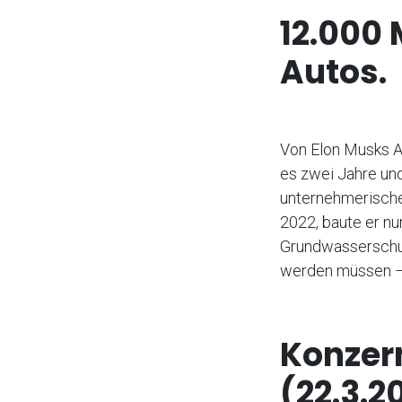
12.000 
Autos.
Von Elon Musks An
es zwei Jahre und
unternehmerische
2022, baute er n
Grundwasserschut
werden müssen – 
Konzer
(22.3.2