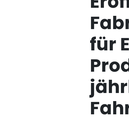
Eröf
Fab
für 
Pro
jähr
Fah