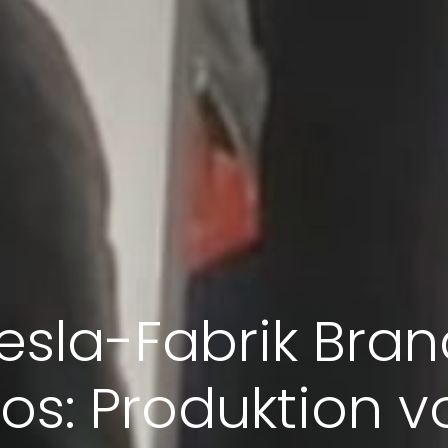
esla-Fabrik Bra
os: Produktion v