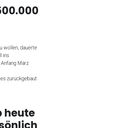
 500.000
u wollen, dauerte
l ins
, Anfang März
les zurückgebaut
b heute
rsönlich