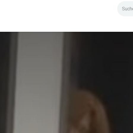
ndium
Highlights
IG Stromzeit
Kontakt