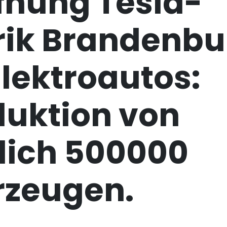
fnung Tesla-
rik Brandenbu
Elektroautos:
duktion von
lich 500000
rzeugen.