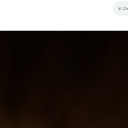
ndium
Highlights
IG Stromzeit
Kontakt