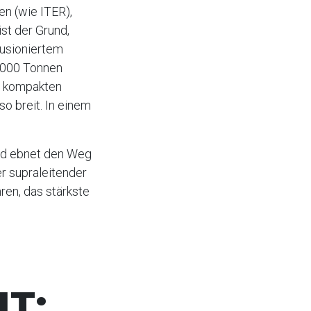
en (wie ITER),
ist der Grund,
fusioniertem
 1000 Tonnen
n kompakten
so breit. In einem
und ebnet den Weg
r supraleitender
en, das stärkste
T: