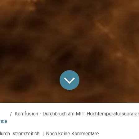
Kernfusion - Durchbruch am MIT: Hochtemperatursupraleiter, der neue supraleiten
nde
durch
stromzeit.ch
| Noch keine Kommentare