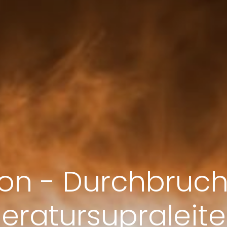
ion - Durchbruch
ratursupraleiter