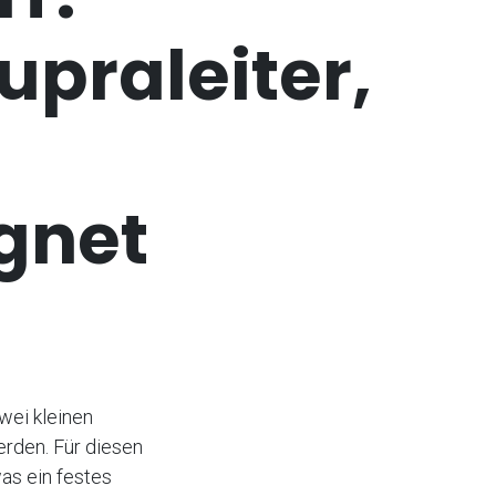
praleiter,
gnet
wei kleinen
rden. Für diesen
as ein festes