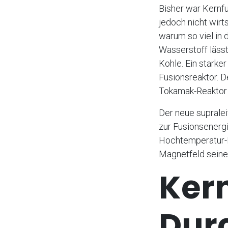
Bisher war Kernfu
jedoch nicht wirts
warum so viel in 
Wasserstoff läss
Kohle. Ein stark
Fusionsreaktor. D
Tokamak-Reaktor 
Der neue suprale
zur Fusionsenerg
Hochtemperatur-E
Magnetfeld seiner
Kern
Dur