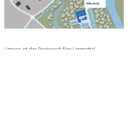
Limeco ist das Regiowerk fürs Limmattal.
Als treibende Kraft für die Energiewende produziert
die Interkommunale Anstalt aus Abwasser und Abfall
saubere, C02-neutrale sowie erneuerbare Energie. Die
Abwärme die bei der Kehrichtverwertung anfällt
(Regiowärme) wird genutzt.
Ein Leuchtturmprojekt ist die erste industriell
betriebene Power-to-Gas-Anlage der Schweiz. Mit
einem Bioreaktor, in welchem (Archaeen)
erneuerbares Gas produzieren. Gefüttert werden