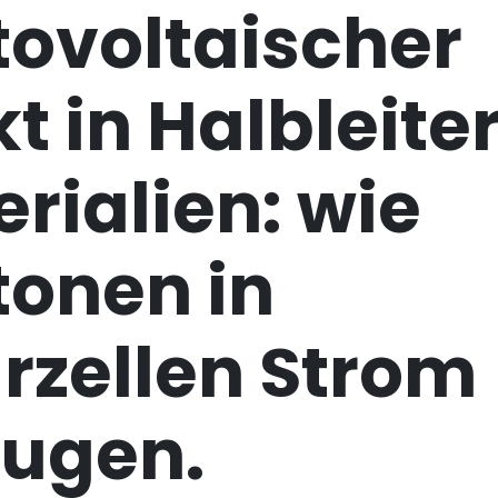
tovoltaischer
kt in Halbleite
rialien: wie
tonen in
rzellen Strom
eugen.