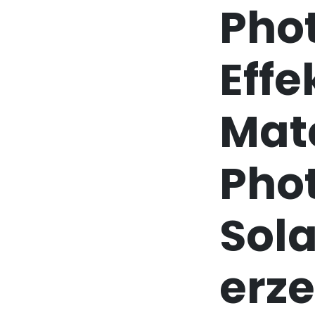
Pho
Effe
Mate
Pho
Sola
erz