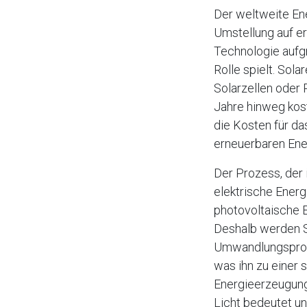
Der weltweite En
Umstellung auf er
Technologie aufgr
Rolle spielt. Sola
Solarzellen oder 
Jahre hinweg kost
die Kosten für da
erneuerbaren En
Der Prozess, der 
elektrische Energ
photovoltaische Ef
Deshalb werden So
Umwandlungsproze
was ihn zu einer
Energieerzeugung
Licht bedeutet und