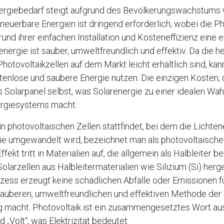
ergiebedarf steigt aufgrund des Bevölkerungswachstums w
neuerbare Energien ist dringend erforderlich, wobei die Ph
und ihrer einfachen Installation und Kosteneffizienz eine
renergie ist sauber, umweltfreundlich und effektiv. Da die h
Photovoltaikzellen auf dem Markt leicht erhältlich sind, ka
enlose und saubere Energie nutzen. Die einzigen Kosten, di
s Solarpanel selbst, was Solarenergie zu einer idealen Wahl
ergiesystems macht.
in photovoltaischen Zellen stattfindet, bei dem die Lichten
ie umgewandelt wird, bezeichnet man als photovoltaischen
fekt tritt in Materialien auf, die allgemein als Halbleiter be
larzellen aus Halbleitermaterialien wie Silizium (Si) herge
ss erzeugt keine schädlichen Abfälle oder Emissionen f
 sauberen, umweltfreundlichen und effektiven Methode der
 macht. Photovoltaik ist ein zusammengesetztes Wort aus
 „Volt“, was Elektrizität bedeutet.