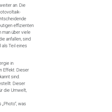
eiter an. Die
otovoltaik-
 entscheidende
eutigen effizienten
nn man über viele
e anfallen, sind
 als Teil eines
ergie in
 Effekt. Dieser
kannt sind.
stellt. Dieser
ür die Umwelt,
 „Photo“, was