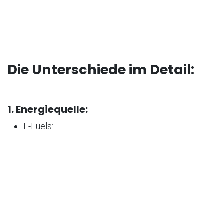
Die Unterschiede im Detail:
1. Energiequelle:
E-Fuels:
Die Energiequelle für E-Fuels ist elektrische
Energie, die aus erneuerbaren Quellen wie Wind,
Wasser oder Sonne stammen kann. Der Fokus
liegt auf der Umwandlung von elektrischer
Energie in chemische Energie.
Solar-Fuels:
Solar-Fuels nutzen direkt die Sonnenstrahlung als