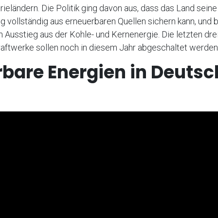
rieländern. Die Politik ging davon aus, dass das Land seine
 vollständig aus erneuerbaren Quellen sichern kann, und 
n Ausstieg aus der Kohle- und Kernenergie. Die letzten dre
aftwerke sollen noch in diesem Jahr abgeschaltet werden
rbare Energien in Deuts