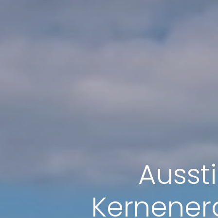
Ausst
Kernenerg