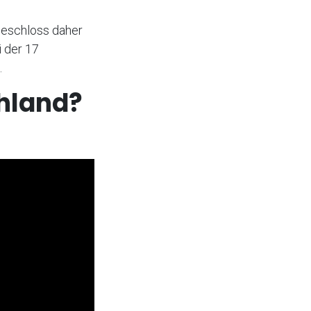
beschloss daher
i der 17
.
chland?