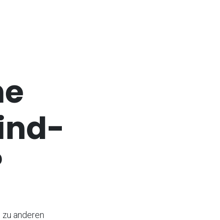
ne
ind-
?
h zu anderen