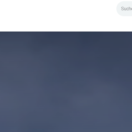
ndium
Highlights
IG Stromzeit
Kontakt