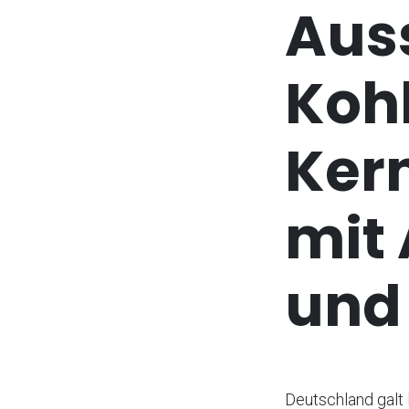
Auss
Koh
Kern
mit
und
Deutschland galt 