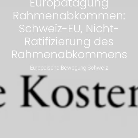
Europatagung
Rahmenabkommen:
Schweiz-EU, Nicht-
Ratifizierung des
Rahmenabkommens
Europäische Bewegung Schweiz