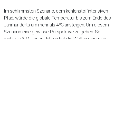
Im schlimmsten Szenario, dem kohlenstoffintensiven
Pfad, würde die globale Temperatur bis zum Ende des
Jahrhunderts um mehr als 4ºC ansteigen. Um diesem
Szenario eine gewisse Perspektive zu geben: Seit
mehr als 3 Millionen Jahren hat die Welt in einem so
kurzen Zeitraum keinen Temperaturanstieg von mehr
als 2,5 ºC erlebt. Der Mensch ist der
Hauptverursacher des Klimawandels.
Das letzte Mal, als der IPCC seine aktualisierte
Fassung des Klimagutachtens veröffentlichte, wurde
ein Zusammenhang zwischen menschlichen
Aktivitäten und dem Klimawandel festgestellt.
Diesmal kommt die Gruppe zu dem Schluss, dass sie
mit großer Sicherheit davon ausgeht, dass der
Mensch die Hauptursache für Probleme wie