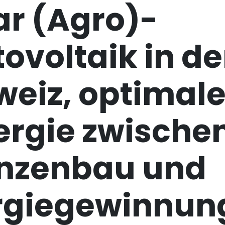
ar (Agro)-
ovoltaik in de
weiz, optimal
ergie zwische
anzenbau und
rgiegewinnun