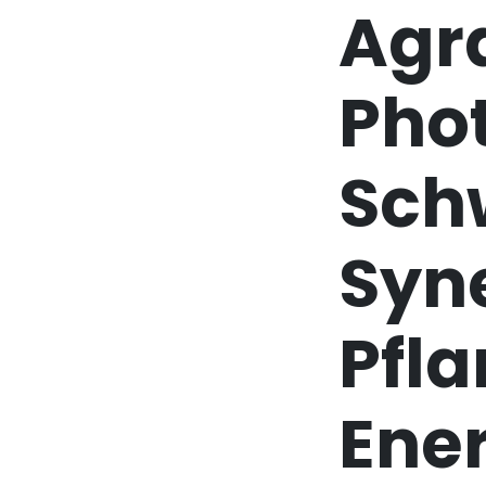
Agr
Phot
Sch
Syn
Pfl
Ene