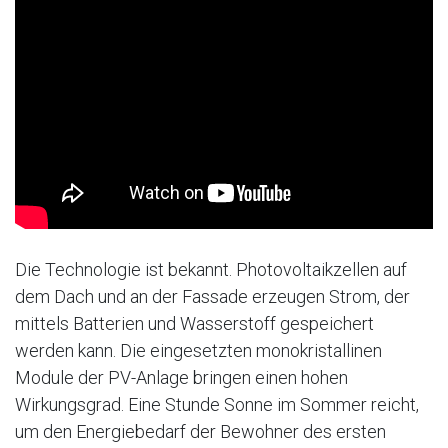
Die Technologie ist bekannt. Photovoltaikzellen auf
dem Dach und an der Fassade erzeugen Strom, der
mittels Batterien und Wasserstoff gespeichert
werden kann. Die eingesetzten monokristallinen
Module der PV-Anlage bringen einen hohen
Wirkungsgrad. Eine Stunde Sonne im Sommer reicht,
um den Energiebedarf der Bewohner des ersten