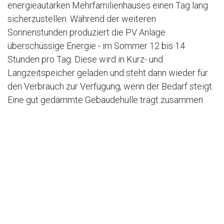
energieautarken Mehrfamilienhauses einen Tag lang
sicherzustellen. Während der weiteren
Sonnenstunden produziert die PV Anlage
überschüssige Energie - im Sommer 12 bis 14
Stunden pro Tag. Diese wird in Kurz- und
Langzeitspeicher geladen und steht dann wieder für
den Verbrauch zur Verfügung, wenn der Bedarf steigt.
Eine gut gedämmte Gebäudehülle trägt zusammen
mit der intelligenten Gebäudetechnik zur
Verbrauchsminderung und Effizienzsteigerung bei und
das ohne Komforteinbusse.
in
Strom
#
2022
CO2 Reduktion
Energiespeicher
Photovoltaik
Schweiz
Solarenergie
Stromversorgungssicherheit
ZEV