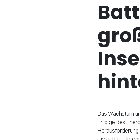
Batt
groß
Inse
hint
Das Wachstum und
Erfolge des Energ
Herausforderung e
die richtige Inte