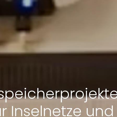
speicherprojekt
ür Inselnetze und 