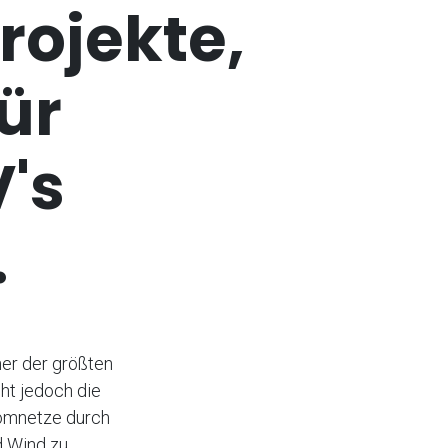
rojekte,
ür
V's
.
er der größten
ht jedoch die
tromnetze durch
d Wind zu