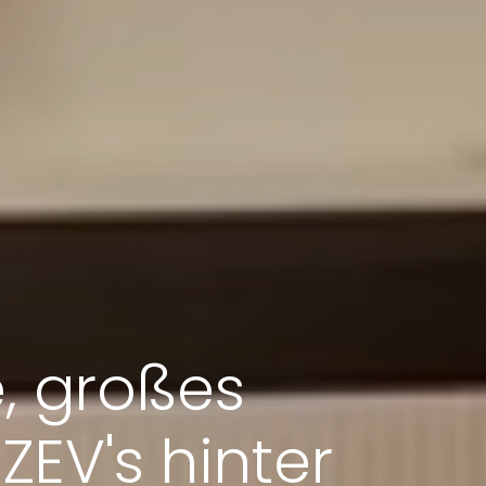
e, großes
ZEV's hinter