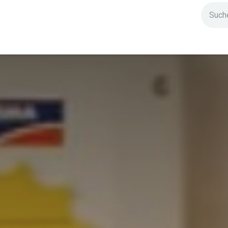
ndium
Highlights
IG Stromzeit
Kontakt