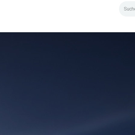
ndium
Highlights
IG Stromzeit
Kontakt