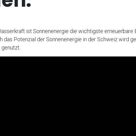
len.
asserkraft ist Sonnenenergie die wichtigste erneuerbare 
h das Potenzial der Sonnenenergie in der Schweiz wird 
 genutzt.