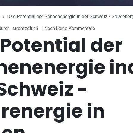
m
Das Potential der Sonnenenergie in der Schweiz - Solarenerg
durch
stromzeit.ch
| Noch keine Kommentare
Potential der
nenenergie in
Schweiz -
renergie in