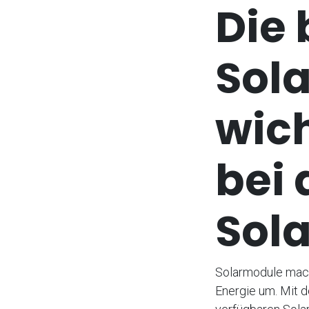
Die 
Sol
wich
bei 
Sol
Solarmodule mach
Energie um. Mit d