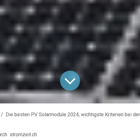
Die besten PV Solarmodule 2024, wichtigste Kriterien bei der Wah
rch
stromzeit.ch