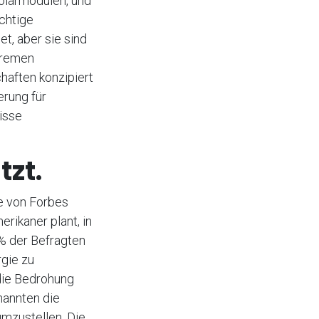
Solarmodulen, und
chtige
t, aber sie sind
xtremen
haften konzipiert
erung für
isse
tzt.
e von Forbes
rikaner plant, in
 % der Befragten
rgie zu
 die Bedrohung
nannten die
mzustellen. Die