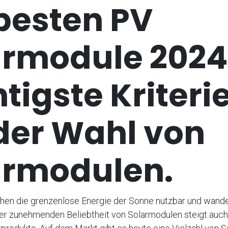
besten PV
armodule 2024
tigste Kriteri
der Wahl von
armodulen.
en die grenzenlose Energie der Sonne nutzbar und wandeln
er zunehmenden Beliebtheit von Solarmodulen steigt auch 