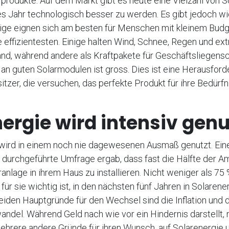
produkte. Auf dem Markt gibt es heute eine Vielzahl von 
es Jahr technologisch besser zu werden. Es gibt jedoch wi
ige eignen sich am besten für Menschen mit kleinem Budge
die effizientesten. Einige halten Wind, Schnee, Regen und e
nd, während andere als Kraftpakete für Geschäftsliegensc
 an guten Solarmodulen ist gross. Dies ist eine Herausford
tzer, die versuchen, das perfekte Produkt für ihre Bedürfn
ergie wird intensiv genu
 wird in einem noch nie dagewesenen Ausmaß genutzt. Ein
urchgeführte Umfrage ergab, dass fast die Hälfte der Ame
ranlage in ihrem Haus zu installieren. Nicht weniger als 75
 für sie wichtig ist, in den nächsten fünf Jahren in Solarene
beiden Hauptgründe für den Wechsel sind die Inflation und
ndel. Während Geld nach wie vor ein Hindernis darstellt, 
hrere andere Gründe für ihren Wunsch, auf Solarenergie u