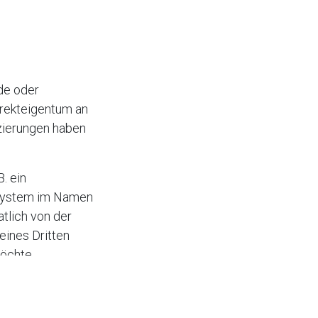
de oder
irekteigentum an
nzierungen haben
. ein
rsystem im Namen
tlich von der
ines Dritten
öchte.
reize:
 ermöglichen.