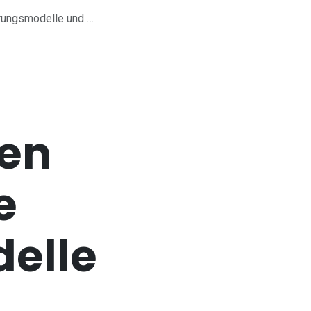
modelle und Anreize
ten
e
elle