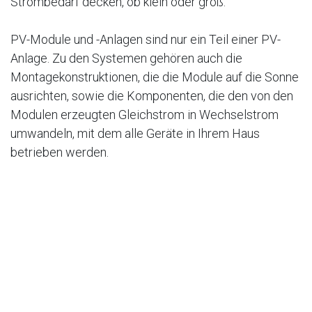
Strombedarf decken, ob klein oder groß.
PV-Module und -Anlagen sind nur ein Teil einer PV-
Anlage. Zu den Systemen gehören auch die
Montagekonstruktionen, die die Module auf die Sonne
ausrichten, sowie die Komponenten, die den von den
Modulen erzeugten Gleichstrom in Wechselstrom
umwandeln, mit dem alle Geräte in Ihrem Haus
betrieben werden.
Das Prinzip der Solarzellen
Elektronen und die "Löcher", die sie hinterlassen, sind
negative bzw. positive Ladungsträger, die in der Regel
paarweise in fester Materie auftreten. Für die
Herstellung von Solarzellen werden Halbleiter
verwendet, und die Eigenschaften des
Halbleitermaterials machen es einfallenden Photonen