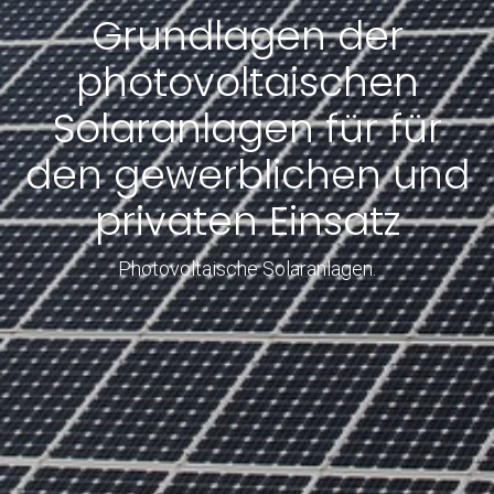
Grundlagen der
photovoltaischen
Solaranlagen für für
den gewerblichen und
privaten Einsatz
Photovoltaische Solaranlagen.