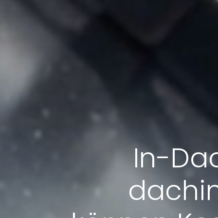
In-Dac
dachin