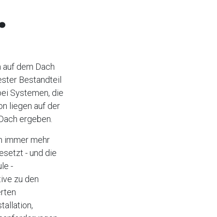
.
n auf dem Dach
ester Bestandteil
ei Systemen, die
n liegen auf der
s Dach ergeben.
en immer mehr
setzt - und die
le -
tive zu den
rten
allation,