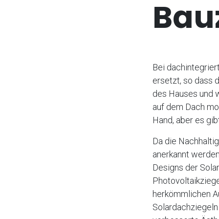
Bauz
Bei dachintegrie
ersetzt, so dass d
des Hauses und w
auf dem Dach mont
Hand, aber es gib
Da die Nachhalti
anerkannt werden,
Designs der Solar
Photovoltaikziegel
herkömmlichen Au
Solardachziegeln 