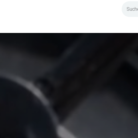
ndium
Highlights
IG Stromzeit
Kontakt