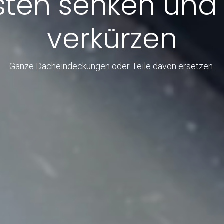
ten senken und 
verkürzen
Ganze Dacheindeckungen oder Teile davon ersetzen.