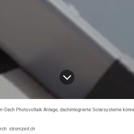
In-Dach Photovoltaik Anlage, dachintegrierte Solarsysteme können Kosten senken un
rch
stromzeit.ch