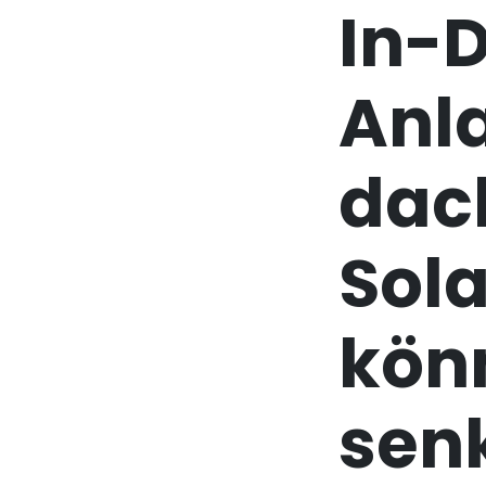
In-
Anl
dach
Sol
kön
sen