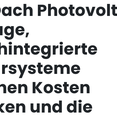
Dach Photovolt
age,
integrierte
arsysteme
nen Kosten
ken und die