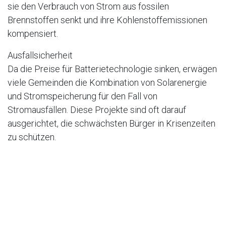
sie den Verbrauch von Strom aus fossilen
Brennstoffen senkt und ihre Kohlenstoffemissionen
kompensiert.
Ausfallsicherheit
Da die Preise für Batterietechnologie sinken, erwägen
viele Gemeinden die Kombination von Solarenergie
und Stromspeicherung für den Fall von
Stromausfällen. Diese Projekte sind oft darauf
ausgerichtet, die schwächsten Bürger in Krisenzeiten
zu schützen.
Freiflächen eignen sich gut für Freiflächen-
Solaranlagen. Gemeinden können Solaranlagen auf
einem einzelnen Grundstück oder auf einer Reihe von
Gebäuden installieren. Für beide Optionen müssen Sie
die Solartechnologie, die Installationsverfahren, die