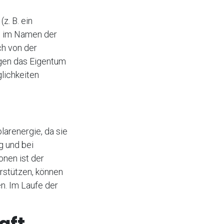
z. B. ein
m im Namen der
ch von der
ugen das Eigentum
glichkeiten
larenergie, da sie
g und bei
nen ist der
erstützen, können
n. Im Laufe der