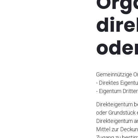
Org
dir
oder
Gemeinnützige Or
- Direktes Eigent
- Eigentum Dritte
Direkteigentum be
oder Grundstück e
Direkteigentum an 
Mittel zur Deckun
Zugang zu bestim