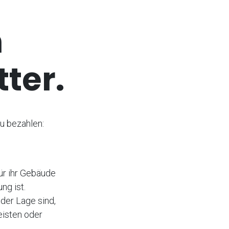
m
ter.
u bezahlen:
ür ihr Gebäude
ng ist.
 der Lage sind,
eisten oder