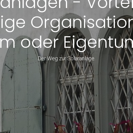
anlagen - Vortei
ge Organisation
m oder Eigentum
Der Weg zur Solaranlage.