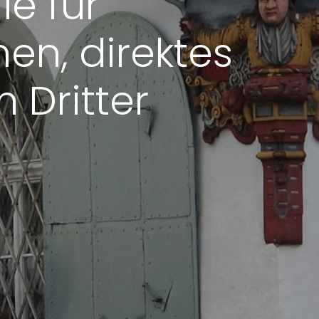
le für
en, direktes
 Dritter