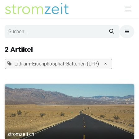
Zum Inhalt springen
2 Artikel
×
Lithium-Eisenphosphat-Batterien (LFP)
stromzeit.ch