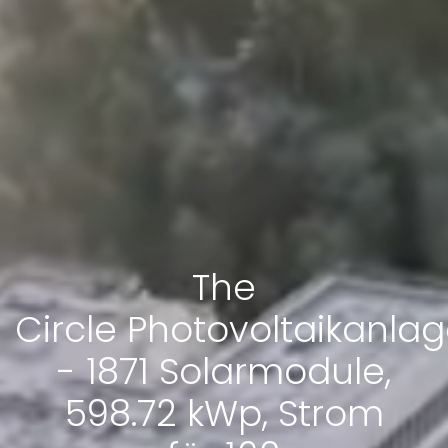
The
Circle Photovoltaikanla
- 1871 Solarmodule,
598.72 kWp, Strom