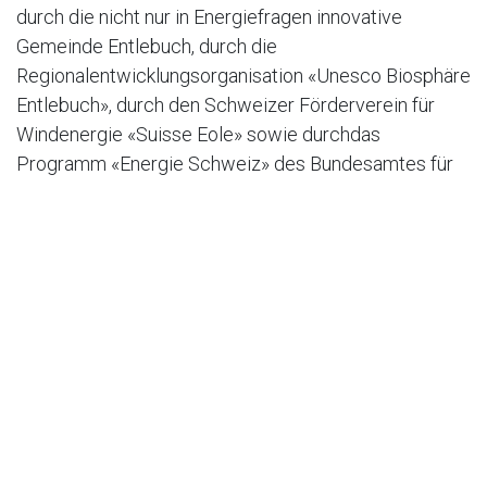
durch die nicht nur in Energiefragen innovative
Gemeinde Entlebuch, durch die
Regionalentwicklungsorganisation «Unesco Biosphäre
Entlebuch», durch den Schweizer Förderverein für
Windenergie «Suisse Eole» sowie durchdas
Programm «Energie Schweiz» des Bundesamtes für
Energie.
In Zeiten steigender Ölpreise und erstarkter
Warnungen vor künftigen Stromversorgungslücken hat
Entlebuch ein neues Wahrzeichen erhalten: Es weist in
die energiepolitische Zukunft. Bei strahlendem
Herbstwetter und mit Präzision wurden die drei je 26
Meter langen Rotoren in windiger Höhe am
Anlagenturm befestigt.
Man produziert vor allem bei schlechtem Wetter.