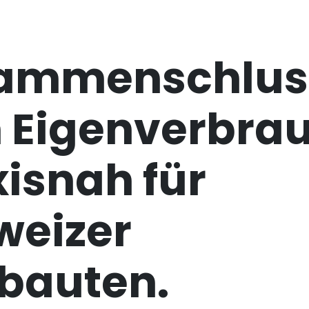
ammenschlus
 Eigenverbra
isnah für
weizer
bauten.