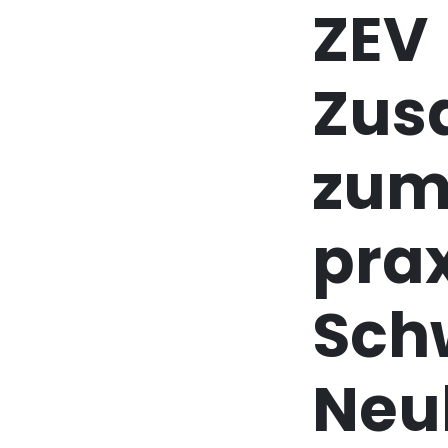
ZEV
Zus
zum
prax
Sch
Neu