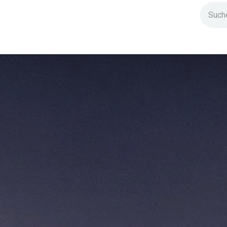
ndium
Highlights
IG Stromzeit
Kontakt