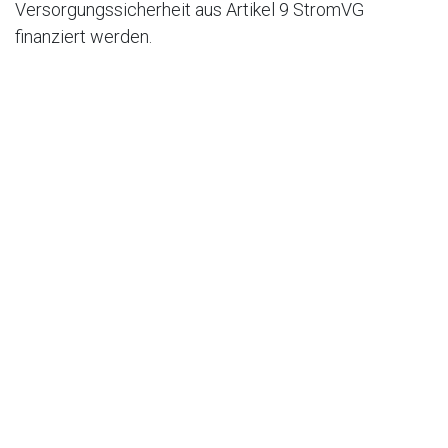
Versorgungssicherheit aus Artikel 9 StromVG
finanziert werden.
Positiv stimmt auch das Bekenntnis zur
Vollversorgung mit erneuerbaren
Energien. Jedoch: «100 Prozent erneuerbar» wird
nicht umgesetzt. Es braucht 100 MW Zubau pro Jahr
bis 2035 und die Rückliefertarife sollen weiter sinken…
Quelle 03/2022 (aus 2012)
in
Energiewende
#
2022
Energiepolitik
Energiewende
Erneuerbare Energien
Photovoltaik
grüner Strom