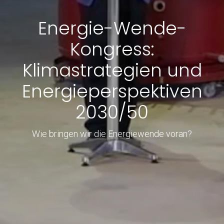
Energie-Wende-
Kongress:
Klimastrategien und
Energieperspektiven
2030/50
Wie bringen wir die Energiewende voran?