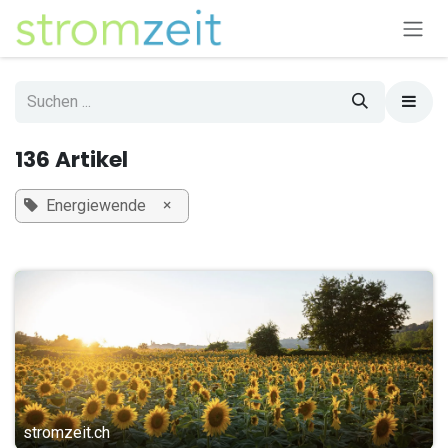
Zum Inhalt springen
136 Artikel
×
Energiewende
stromzeit.ch