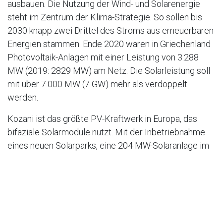
ausbauen. Die Nutzung der Wind- und Solarenergie
steht im Zentrum der Klima-Strategie. So sollen bis
2030 knapp zwei Drittel des Stroms aus erneuerbaren
Energien stammen. Ende 2020 waren in Griechenland
Photovoltaik-Anlagen mit einer Leistung von 3.288
MW (2019: 2829 MW) am Netz. Die Solarleistung soll
mit über 7.000 MW (7 GW) mehr als verdoppelt
werden.
Kozani ist das größte PV-Kraftwerk in Europa, das
bifaziale Solarmodule nutzt. Mit der Inbetriebnahme
eines neuen Solarparks, eine 204 MW-Solaranlage im
Kraftwerksmaßstab setzt Griechenland nun bereits
einen Teil seiner Strategie um. Die griechische Stadt
Kozani - ungefähr 500 Kilometer nördlich von Athen, in
der Region Westmakedonien - hat damit einen
wichtigen Beitrag zur Umstellung der