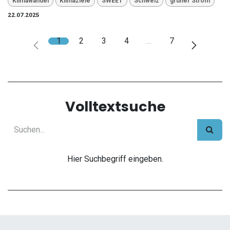
Klimawandel
Klimaziele
SWEET
Schweiz
grüner Strom
22.07.2025
1
2
3
4
…
7
Volltextsuche
Hier Suchbegriff eingeben.