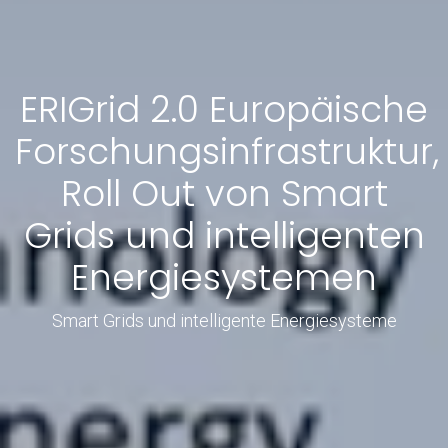
ERIGrid 2.0 Europäische
Forschungsinfrastruktur,
Roll Out von Smart
Grids und intelligenten
Energiesystemen
Smart Grids und intelligente Energiesysteme