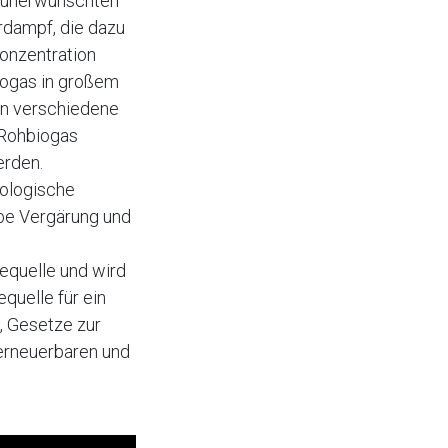
n unerwünschten
rdampf, die dazu
Konzentration
iogas in großem
en verschiedene
 Rohbiogas
erden.
iologische
be Vergärung und
equelle und wird
quelle für ein
, Gesetze zur
 erneuerbaren und