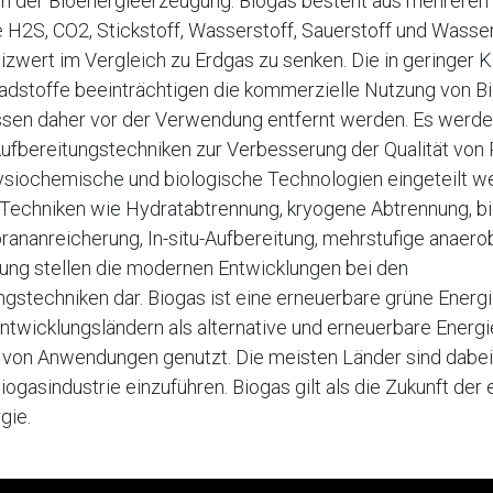
n der Bioenergieerzeugung. Biogas besteht aus mehrere
 H2S, CO2, Stickstoff, Wasserstoff, Sauerstoff und Wasse
izwert im Vergleich zu Erdgas zu senken. Die in geringer 
dstoffe beeinträchtigen die kommerzielle Nutzung von B
en daher vor der Verwendung entfernt werden. Es werd
Aufbereitungstechniken zur Verbesserung der Qualität von
physiochemische und biologische Technologien eingeteilt w
 Techniken wie Hydratabtrennung, kryogene Abtrennung, b
nanreicherung, In-situ-Aufbereitung, mehrstufige anaero
ng stellen die modernen Entwicklungen bei den
gstechniken dar. Biogas ist eine erneuerbare grüne Energi
 Entwicklungsländern als alternative und erneuerbare Energie
 von Anwendungen genutzt. Die meisten Länder sind dabei
iogasindustrie einzuführen. Biogas gilt als die Zukunft der
gie.