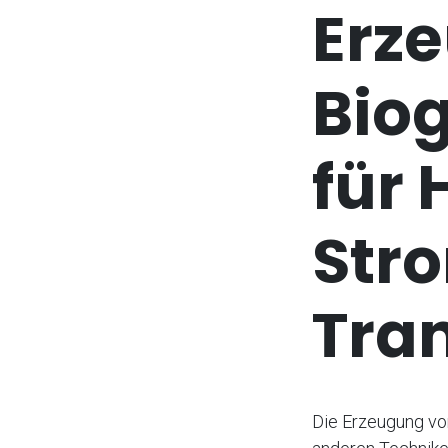
Erz
Biog
für 
Str
Tran
Die Erzeugung vo