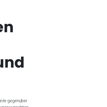
en
und
teile gegenüber