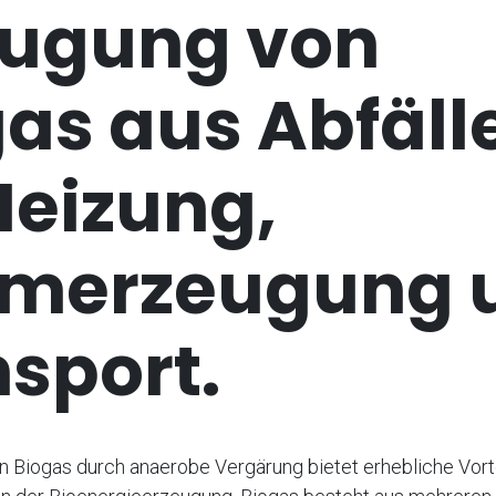
eugung von
as aus Abfäll
Heizung,
omerzeugung 
sport.
n Biogas durch anaerobe Vergärung bietet erhebliche Vor