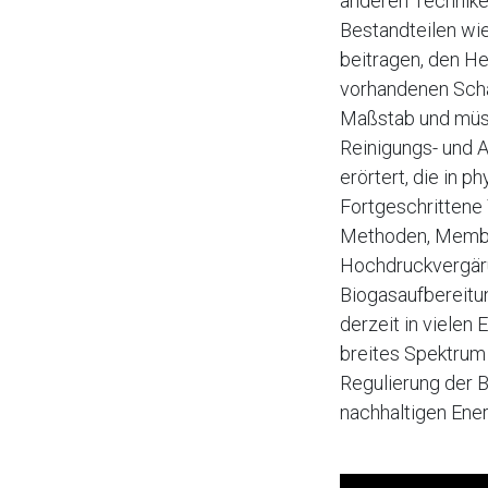
anderen Technike
Bestandteilen wie
beitragen, den He
vorhandenen Scha
Maßstab und müss
Reinigungs- und 
erörtert, die in 
Fortgeschrittene
Methoden, Membra
Hochdruckvergäru
Biogasaufbereitun
derzeit in vielen
breites Spektrum
Regulierung der B
nachhaltigen Ener