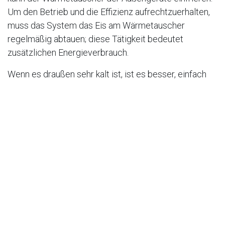
Um den Betrieb und die Effizienz aufrechtzuerhalten,
muss das System das Eis am Wärmetauscher
regelmäßig abtauen; diese Tätigkeit bedeutet
zusätzlichen Energieverbrauch.
Wenn es draußen sehr kalt ist, ist es besser, einfach
Wärme zu erzeugen, indem man ein alternatives
Heizsystem wie einen Gasofen, eine elektrische
Widerstandsheizung oder einen Ölofen verwendet. Ein
weiterer Vorteil eines alternativen Heizsystems ist,
dass Ihre Wärmepumpe nicht mehr arbeiten muss und
der Kompressor der Wärmepumpe nicht so schnell
verschleißt.
Es gibt mehrere Schlüsselfaktoren, die sich auf die
Effizienz von Wärmepumpen auswirken können: die
Konstruktion der Wärmetauscher von Verdampfer und