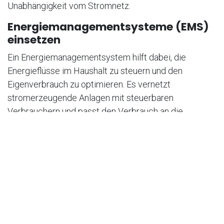
Unabhängigkeit vom Stromnetz.
Energiemanagementsysteme (EMS)
einsetzen
Ein Energiemanagementsystem hilft dabei, die
Energieflüsse im Haushalt zu steuern und den
Eigenverbrauch zu optimieren. Es vernetzt
stromerzeugende Anlagen mit steuerbaren
Verbrauchern und passt den Verbrauch an die
Erzeugung an.
Energieeffiziente Geräte verwenden
Der Austausch alter Elektrogeräte gegen moderne,
energieeffiziente Modelle kann den Stromverbrauch
erheblich senken. Achten Sie beim Kauf auf die
Energieeffizienzklasse.