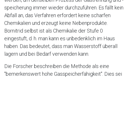
speicherung immer wieder durchzuführen. Es fällt kein
Abfall an, das Verfahren erfordert keine scharfen
Chemikalien und erzeugt keine Nebenprodukte.
Bornitrid selbst ist als Chemikalie der Stufe 0
eingestuft, d. h. man kann es unbedenklich im Haus
haben. Das bedeutet, dass man Wasserstoff überall
lagern und bei Bedarf verwenden kann.
Die Forscher beschreiben die Methode als eine
"bemerkenswert hohe Gasspeicherfähigkeit". Dies sei
auf die neuartige Art und Weise zurückzuführen, in der
die Gasmoleküle während des Kugelmahlprozesses
am Pulver haften bleiben und nicht zerbrechen. Der
Gasabsorptionsprozess beim Kugelmahlen
verbraucht 76,8 KJ/s, um 1000 Liter Gas zu speichern
und zu trennen. Das sind mindestens 90 % weniger als
die Energie, die bei dem derzeitigen Trennverfahren