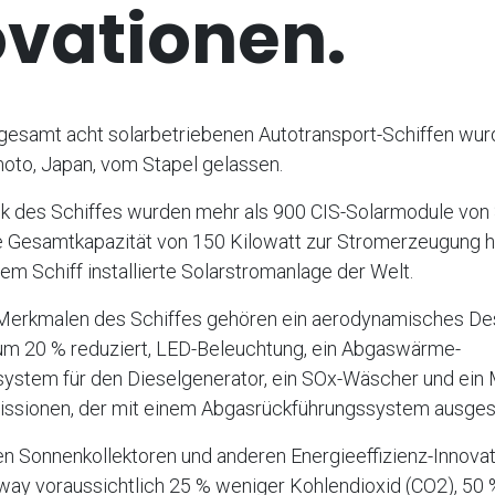
ovationen.
sgesamt acht solarbetriebenen Autotransport-Schiffen wu
to, Japan, vom Stapel gelassen.
 des Schiffes wurden mehr als 900 CIS-Solarmodule von S
eine Gesamtkapazität von 150 Kilowatt zur Stromerzeugung h
nem Schiff installierte Solarstromanlage der Welt.
Merkmalen des Schiffes gehören ein aerodynamisches Des
m 20 % reduziert, LED-Beleuchtung, ein Abgaswärme-
stem für den Dieselgenerator, ein SOx-Wäscher und ein 
ssionen, der mit einem Abgasrückführungssystem ausgesta
 Sonnenkollektoren und anderen Energieeffizienz-Innovat
way voraussichtlich 25 % weniger Kohlendioxid (CO2), 50