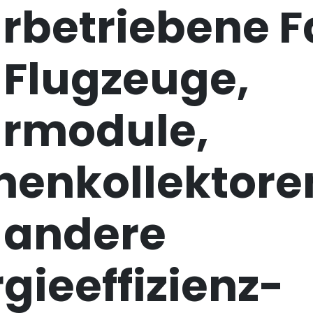
arbetriebene F
 Flugzeuge,
armodule,
nenkollektore
 andere
gieeffizienz-