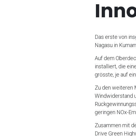
Inn
Das erste von in
Nagasu in Kumamo
Auf dem Oberdeck
installiert, die 
grösste, je auf ei
Zu den weiteren 
Windwiderstand u
Rückgewinnungssy
geringen NOx-Emi
Zusammen mit den
Drive Green High