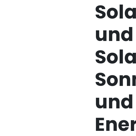
Sol
und
Sol
Son
und
Ener