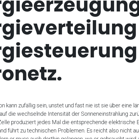
rgieerzeugung
rgieverteilung
rgiesteuerung
onetz.
n kann zufällig sein, unstet und fast nie ist sie über eine l
t auf die wechselnde Intensität der Sonneneinstrahlung zur
elle produziert jedes Mal die entsprechende elektrische E
and führt zu technischen Problemen. Es reicht also nicht a
ern er muss auch dorthin gelangen, wo er gebraucht wird,