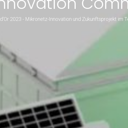
nnovation Comm
d'Or 2023 - Mikronetz-Innovation und Zukunftsprojekt im T