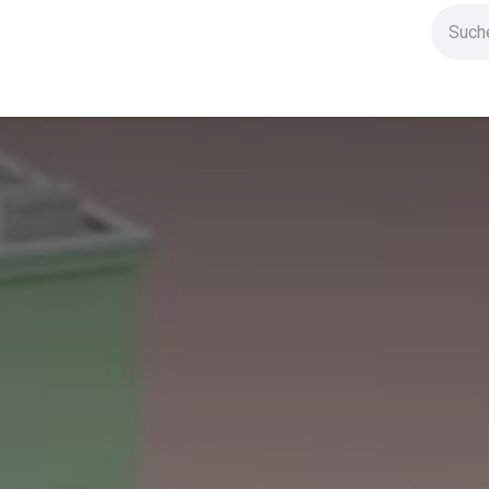
ndium
Highlights
IG Stromzeit
Kontakt