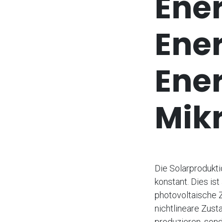
Ene
Ene
Ene
Mikr
Die Solarproduktio
konstant. Dies is
photovoltaische Z
nichtlineare Zust
produzieren, sond