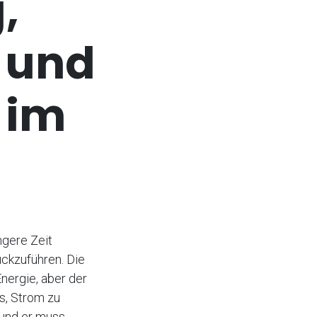
,
 und
 im
ängere Zeit
ückzuführen. Die
nergie, aber der
us, Strom zu
 und er muss