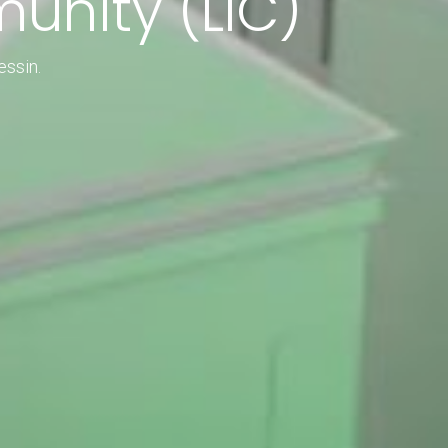
unity (LIC)
essin.