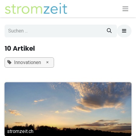
Zum Inhalt springen
10 Artikel
×
Innovationen
stromzeit.ch