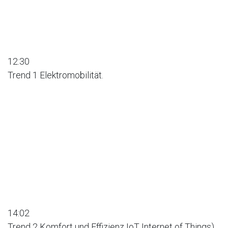
12:30
Trend 1 Elektromobilität.
14:02
Trend 2 Komfort und Effizienz IoT Internet of Things).