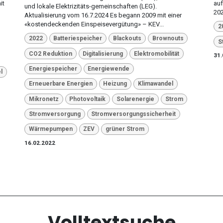
it
auf
und lokale Elektrizitäts-gemeinschaften (LEG).
202
Aktualisierung vom 16.7.2024 Es begann 2009 mit einer
«kostendeckenden Einspeisevergütung» – KEV...
2
2022
Batteriespeicher
Blackouts
Brownouts
S
CO2 Reduktion
Digitalisierung
Elektromobilität
31.
Energiespeicher
Energiewende
l
Erneuerbare Energien
Heizung
Klimawandel
Mikronetz
Photovoltaik
Solarenergie
Strom
Stromversorgung
Stromversorgungssicherheit
Wärmepumpen
ZEV
grüner Strom
16.02.2022
Volltextsuche