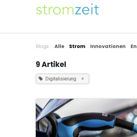
Zum Inhalt springen
Unser Strom
Themen
Artikel
Kompe
Blogs:
Alle
Strom
Innovationen
En
9 Artikel
×
Digitalisierung