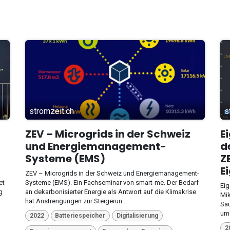
stromzeit.ch
s
ZEV – Microgrids in der Schweiz
E
und Energiemanagement-
d
Systeme (EMS)
Z
E
ZEV – Microgrids in der Schweiz und Energiemanagement-
et
Systeme (EMS). Ein Fachseminar von smart-me. Der Bedarf
Eig
g
an dekarbonisierter Energie als Antwort auf die Klimakrise
Mi
hat Anstrengungen zur Steigerun...
Sau
um 
2022
Batteriespeicher
Digitalisierung
2