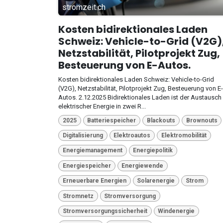
stromzeit.ch
Kosten bidirektionales Laden
Schweiz: Vehicle-to-Grid (V2G)
Netzstabilität, Pilotprojekt Zug,
Besteuerung von E-Autos.
Kosten bidirektionales Laden Schweiz: Vehicle-to-Grid
(V2G), Netzstabilität, Pilotprojekt Zug, Besteuerung von E-
Autos. 2.12.2025 Bidirektionales Laden ist der Austausch
elektrischer Energie in zwei R...
2025
Batteriespeicher
Blackouts
Brownouts
Digitalisierung
Elektroautos
Elektromobilität
Energiemanagement
Energiepolitik
Energiespeicher
Energiewende
Erneuerbare Energien
Solarenergie
Strom
Stromnetz
Stromversorgung
Stromversorgungssicherheit
Windenergie