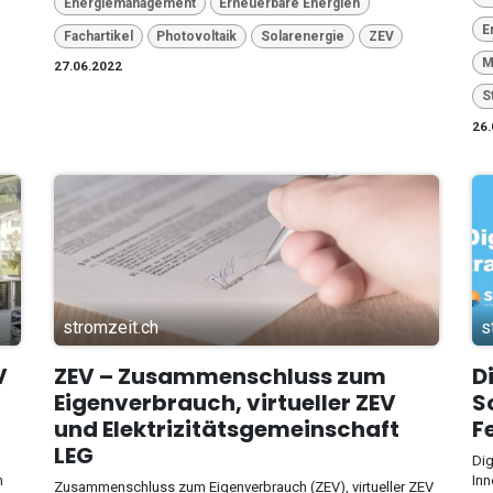
Energiemanagement
Erneuerbare Energien
E
Fachartikel
Photovoltaik
Solarenergie
ZEV
M
27.06.2022
S
26.
stromzeit.ch
s
V
ZEV – Zusammenschluss zum
D
Eigenverbrauch, virtueller ZEV
S
und Elektrizitätsgemeinschaft
F
LEG
Dig
n
Inn
Zusammenschluss zum Eigenverbrauch (ZEV), virtueller ZEV