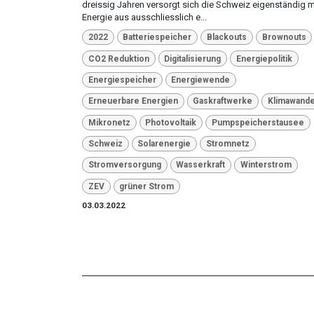
dreissig Jahren versorgt sich die Schweiz eigenständig m
Energie aus ausschliesslich e...
2022
Batteriespeicher
Blackouts
Brownouts
CO2 Reduktion
Digitalisierung
Energiepolitik
Energiespeicher
Energiewende
Erneuerbare Energien
Gaskraftwerke
Klimawande
Mikronetz
Photovoltaik
Pumpspeicherstausee
Schweiz
Solarenergie
Stromnetz
Stromversorgung
Wasserkraft
Winterstrom
ZEV
grüner Strom
03.03.2022