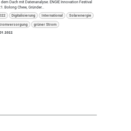
 dem Dach mit Datenanalyse. ENGIE Innovation Festival
1. Bolong Chew, Gründer...
022
Digitalisierung
International
Solarenergie
tromversorgung
grüner Strom
01.2022