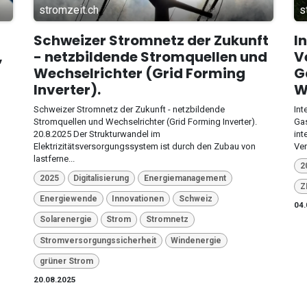
stromzeit.ch
s
Schweizer Stromnetz der Zukunft
I
,
- netzbildende Stromquellen und
V
Wechselrichter (Grid Forming
G
Inverter).
W
Schweizer Stromnetz der Zukunft - netzbildende
Int
Stromquellen und Wechselrichter (Grid Forming Inverter).
Gas
20.8.2025 Der Strukturwandel im
int
Elektrizitätsversorgungssystem ist durch den Zubau von
Ver
lastferne...
2
2025
Digitalisierung
Energiemanagement
Z
Energiewende
Innovationen
Schweiz
04.
Solarenergie
Strom
Stromnetz
Stromversorgungssicherheit
Windenergie
grüner Strom
20.08.2025