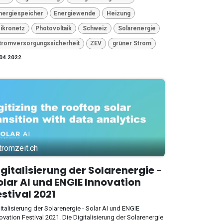
nergiespeicher
Energiewende
Heizung
ikronetz
Photovoltaik
Schweiz
Solarenergie
tromversorgungssicherheit
ZEV
grüner Strom
04.2022
tromzeit.ch
igitalisierung der Solarenergie -
olar AI und ENGIE Innovation
estival 2021
italisierung der Solarenergie - Solar AI und ENGIE
ovation Festival 2021. Die Digitalisierung der Solarenergie