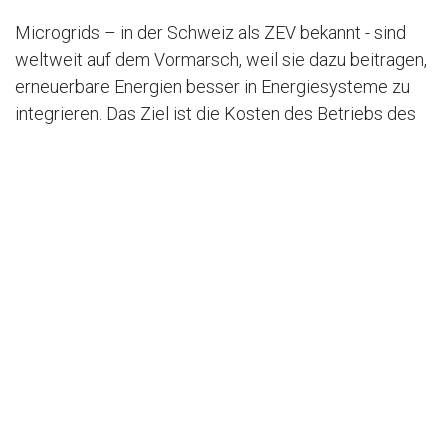
Microgrids – in der Schweiz als ZEV bekannt - sind
weltweit auf dem Vormarsch, weil sie dazu beitragen,
erneuerbare Energien besser in Energiesysteme zu
integrieren. Das Ziel ist die Kosten des Betriebs des
Mikronetzes zu optimieren und damit die
Betriebskosten des Systems zu senken.
Energieversorgungssysteme
Ein Mikronetz ist ein System mit eigenen
Erzeugungsanlagen wie PV-Dächern und häufig einem
Energiespeichersystem (ESS). Seine Architektur zielt
darauf ab, die Energieerzeugung, die Lieferung von
Strom und die Last, also den Verbrauch des Stroms
im Mikronetz selbst zu optimieren.
Aufgrund ihres variablen Charakters erzeugen