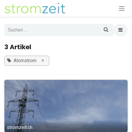
Zum Inhalt springen
3 Artikel
×
Atomstrom
stromzeit.ch