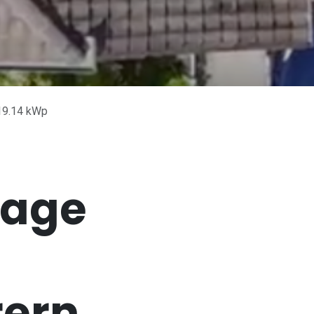
 19.14 kWp
lage
rern