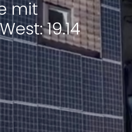
e mit
est: 19.14