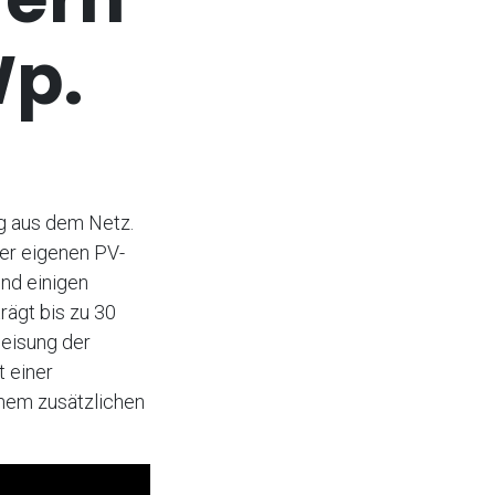
Wp.
ug aus dem Netz.
ner eigenen PV-
nd einigen
rägt bis zu 30
peisung der
t einer
nem zusätzlichen