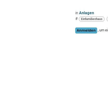
in
Anlagen
#
Einfamilienhaus
Anmelden
, um e