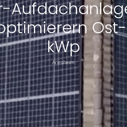
r-Aufdachanlag
optimierern Ost-W
kWp
Arlesheim.