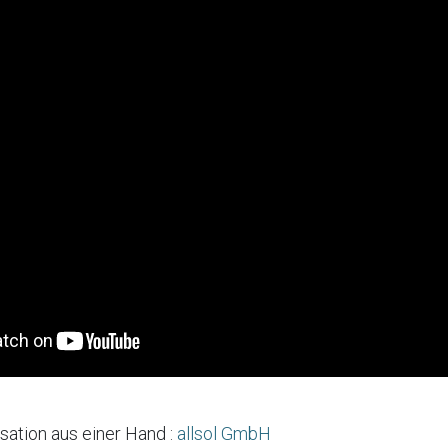
sation aus einer Hand :
allsol GmbH