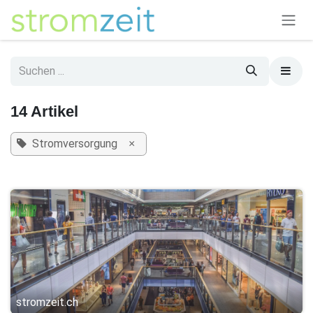
Zum Inhalt springen
14 Artikel
Stromversorgung
×
stromzeit.ch