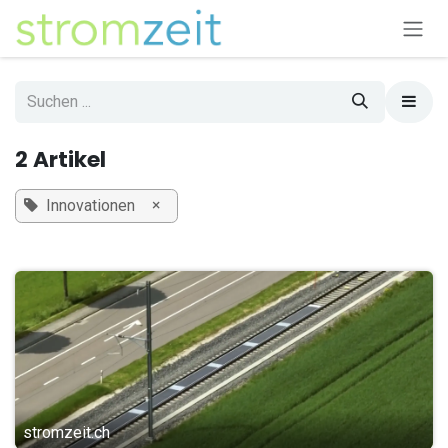
Zum Inhalt springen
2 Artikel
×
Innovationen
stromzeit.ch