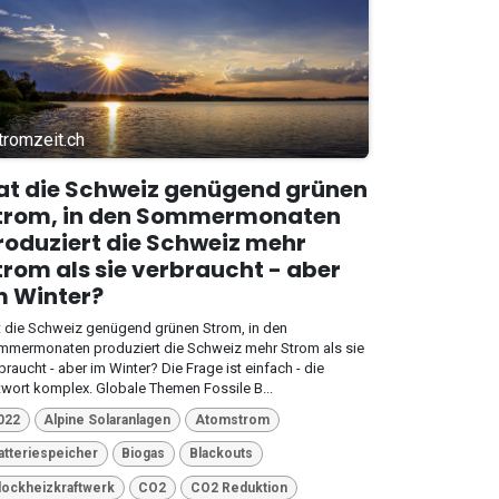
tromzeit.ch
at die Schweiz genügend grünen
trom, in den Sommermonaten
roduziert die Schweiz mehr
trom als sie verbraucht - aber
m Winter?
 die Schweiz genügend grünen Strom, in den
mermonaten produziert die Schweiz mehr Strom als sie
braucht - aber im Winter? Die Frage ist einfach - die
wort komplex. Globale Themen Fossile B...
022
Alpine Solaranlagen
Atomstrom
atteriespeicher
Biogas
Blackouts
lockheizkraftwerk
CO2
CO2 Reduktion