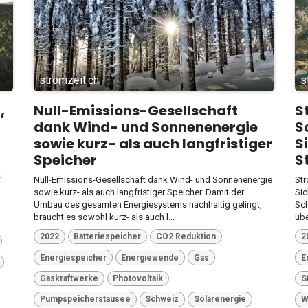
stromzeit.ch
s
,
Null-Emissions-Gesellschaft
S
dank Wind- und Sonnenenergie
S
sowie kurz- als auch langfristiger
S
Speicher
S
s
Null-Emissions-Gesellschaft dank Wind- und Sonnenenergie
Str
sowie kurz- als auch langfristiger Speicher. Damit der
Sic
Umbau des gesamten Energiesystems nachhaltig gelingt,
Sch
braucht es sowohl kurz- als auch l...
übe
2022
Batteriespeicher
CO2 Reduktion
2
Energiespeicher
Energiewende
Gas
E
Gaskraftwerke
Photovoltaik
S
Pumpspeicherstausee
Schweiz
Solarenergie
W