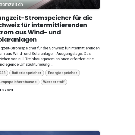
tromzeit.ch
angzeit-Stromspeicher für die
chweiz für intermittierenden
trom aus Wind- und
olaranlagen
gzeit-Stromspeicher für die Schweiz für intermittierenden
om aus Wind- und Solaranlagen. Ausgangslage. Das
eichen von null Treibhausgasemissionen erfordert eine
ndlegende Umstrukturierung ...
023
Batteriespeicher
Energiespeicher
umpspeicherstausee
Wasserstoff
10.2023