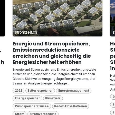
stromzeit.ch
s
Energie und Strom speichern,
H
,
Emissionsreduktionsziele
S
erreichen und gleichzeitig die
p
ch
Energiesicherheit erhöhen
S
i
Energie und Strom speichern, Emissionsreduktions-ziele
erreichen und gleichzeitig die Energiesicherheit erhöhen.
Hat
Globale Sichtweise Ausgangslage Energiesysteme, drei
Som
Szenarien Analyse Energienachfrage...
ver
Ant
2022
Batteriespeicher
Energiemanagement
2
Energiespeicher
Klimaziele
B
Pumpspeicherstausee
Redox-Flow-Batterien
B
Strom
Stromversorgung