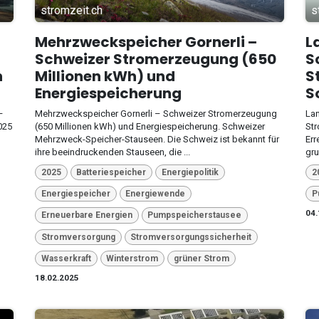
stromzeit.ch
s
Mehrzweckspeicher Gornerli –
L
Schweizer Stromerzeugung (650
S
n
Millionen kWh) und
S
Energiespeicherung
S
–
Mehrzweckspeicher Gornerli – Schweizer Stromerzeugung
Lan
025
(650 Millionen kWh) und Energiespeicherung. Schweizer
Str
Mehrzweck-Speicher-Stauseen. Die Schweiz ist bekannt für
Err
ihre beeindruckenden Stauseen, die ...
gru
2025
Batteriespeicher
Energiepolitik
2
Energiespeicher
Energiewende
P
04.
Erneuerbare Energien
Pumpspeicherstausee
Stromversorgung
Stromversorgungssicherheit
Wasserkraft
Winterstrom
grüner Strom
18.02.2025