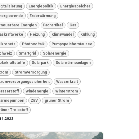
igitalisierung
Energiepolitik
Energiespeicher
nergiewende
Erderwärmung
rneuerbare Energien
Fachartikel
Gas
askraftwerke
Heizung
Klimawandel
Kühlung
ikronetz
Photovoltaik
Pumpspeicherstausee
chweiz
Smartgrid
Solarenergie
olarkraftstoffe
Solarpark
Solarwärmeanlagen
trom
Stromversorgung
tromversorgungssicherheit
Wasserkraft
asserstoff
Windenergie
Winterstrom
ärmepumpen
ZEV
grüner Strom
rüner Treibstoff
11.2022