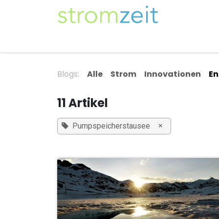
Zum Inhalt springen
Unser Strom
Themen
Artikel
Kompe
Blogs:
Alle
Strom
Innovationen
En
11 Artikel
×
Pumpspeicherstausee