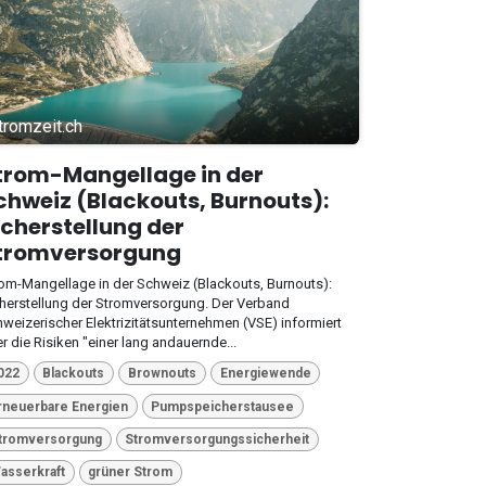
tromzeit.ch
trom-Mangellage in der
chweiz (Blackouts, Burnouts):
icherstellung der
tromversorgung
om-Mangellage in der Schweiz (Blackouts, Burnouts):
herstellung der Stromversorgung. Der Verband
weizerischer Elektrizitätsunternehmen (VSE) informiert
r die Risiken "einer lang andauernde...
022
Blackouts
Brownouts
Energiewende
rneuerbare Energien
Pumpspeicherstausee
tromversorgung
Stromversorgungssicherheit
asserkraft
grüner Strom