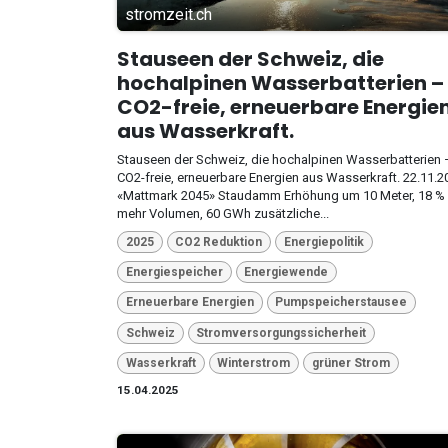
stromzeit.ch
Stauseen der Schweiz, die
hochalpinen Wasserbatterien –
CO2-freie, erneuerbare Energie
aus Wasserkraft.
Stauseen der Schweiz, die hochalpinen Wasserbatterien 
CO2-freie, erneuerbare Energien aus Wasserkraft. 22.11.2
«Mattmark 2045» Staudamm Erhöhung um 10 Meter, 18 %
mehr Volumen, 60 GWh zusätzliche...
2025
CO2 Reduktion
Energiepolitik
Energiespeicher
Energiewende
Erneuerbare Energien
Pumpspeicherstausee
Schweiz
Stromversorgungssicherheit
Wasserkraft
Winterstrom
grüner Strom
15.04.2025