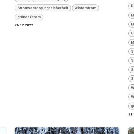
D
Stromversorgungssicherheit
Winterstrom
E
grüner Strom
E
26.12.2022
G
M
S
S
S
S
W
W
g
21.