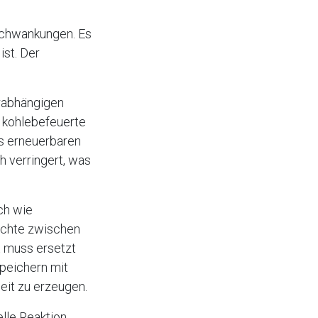
Schwankungen. Es
st. Der
erabhängigen
e kohlebefeuerte
s erneuerbaren
h verringert, was
ch wie
ichte zwischen
t muss ersetzt
peichern mit
eit zu erzeugen.
lle Reaktion,