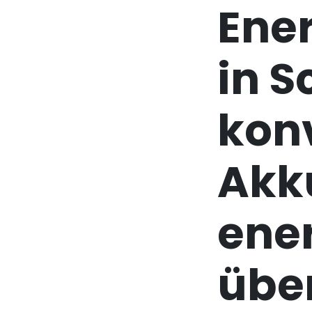
Ene
in 
kon
Akk
ene
übe