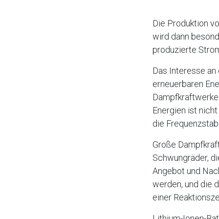
Die Produktion v
wird dann besond
produzierte Stro
Das Interesse an
erneuerbaren Ene
Dampfkraftwerke 
Energien ist nich
die Frequenzstabi
Große Dampfkraft
Schwungräder, di
Angebot und Nach
werden, und die 
einer Reaktionsze
Lithium-Ionen-Bat