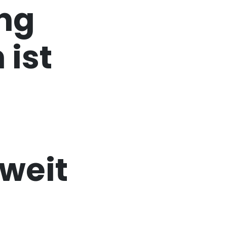
ng
ist
weit