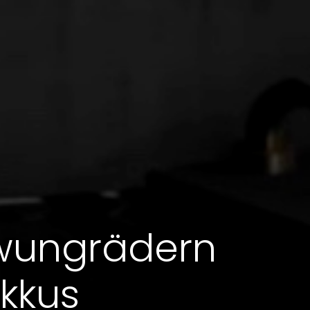
hwungrädern
Akkus