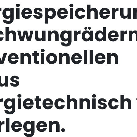
rgiespeicheru
Schwungrädern 
ventionellen
us
rgietechnisch 
rlegen.