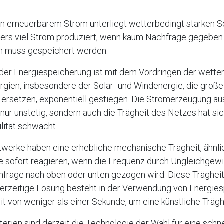
on erneuerbarem Strom unterliegt wetterbedingt starken 
ers viel Strom produziert, wenn kaum Nachfrage gegeben i
m muss gespeichert werden.
 der Energiespeicherung ist mit dem Vordringen der wett
rgien, insbesondere der Solar- und Windenergie, die groß
ersetzen, exponentiell gestiegen. Die Stromerzeugung au
t nur unstetig, sondern auch die Trägheit des Netzes hat sic
lität schwächt.
werke haben eine erhebliche mechanische Trägheit, ähnli
e sofort reagieren, wenn die Frequenz durch Ungleichgew
frage nach oben oder unten gezogen wird. Diese Träghei
derzeitige Lösung besteht in der Verwendung von Energies
it von weniger als einer Sekunde, um eine künstliche Trägh
terien sind derzeit die Technologie der Wahl für eine schne