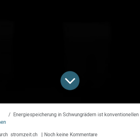
Energiespeicherung in Schwungrädern ist konventionellen Akkus energiete
nen
urch
stromzeit.ch
| Noch keine Kommentare