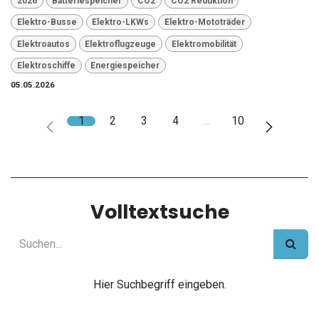
2026
Batteriespeicher
CO2
CO2 Reduktion
Elektro-Busse
Elektro-LKWs
Elektro-Mototräder
Elektroautos
Elektroflugzeuge
Elektromobilität
Elektroschiffe
Energiespeicher
05.05.2026
1
2
3
4
…
10
Volltextsuche
Hier Suchbegriff eingeben.