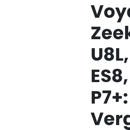
Voya
Zeek
U8L,
ES8,
P7+:
Verg