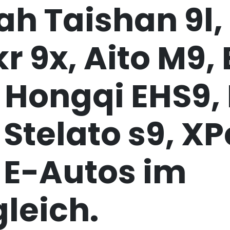
h Taishan 9l,
r 9x, Aito M9,
 Hongqi EHS9,
 Stelato s9, X
 E-Autos im
leich.