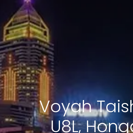
Voyah Taish
U8L, Hongq