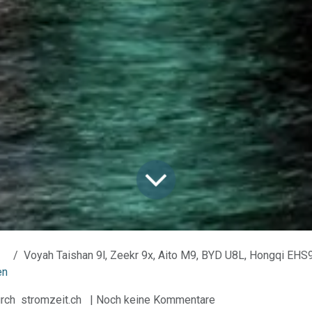
Voyah Taishan 9l, Zeekr 9x, Aito M9, BYD U8L, Hongqi EHS9, NIO ES8, Stelato s9, XPeng
en
rch
stromzeit.ch
| Noch keine Kommentare