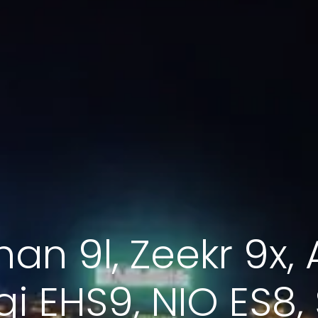
an 9l, Zeekr 9x, 
i EHS9, NIO ES8, 