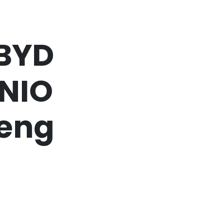
 BYD
 NIO
Peng