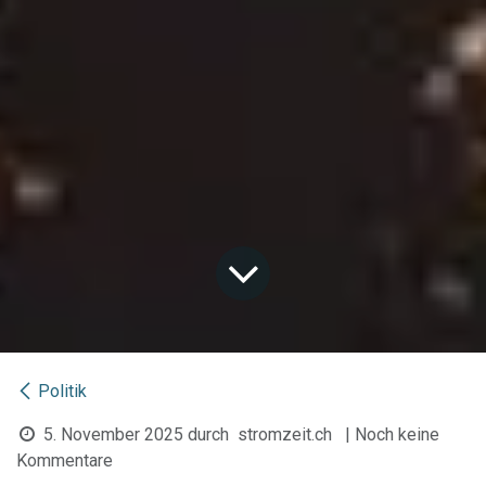
Politik
5. November 2025
durch
stromzeit.ch
| Noch keine
Kommentare