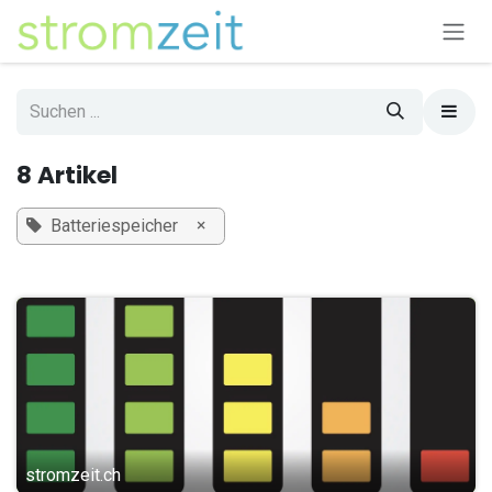
Zum Inhalt springen
8 Artikel
×
Batteriespeicher
stromzeit.ch